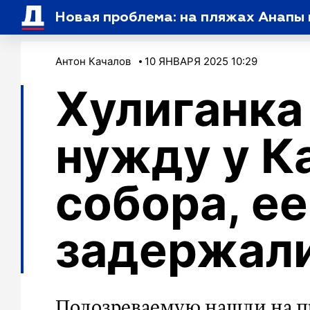
Новая проблема: на пляжах Анапы 
Антон Качалов
10 ЯНВАРЯ 2025 10:29
Хулиганка
нужду у К
собора, ее
задержал
Подозреваемую нашли на п