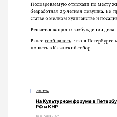
Подозреваемую отыскали по месту жит
безработная 25-летняя девушка. Её 
статье о мелком хулиганстве и посади
Решается вопрос о возбуждении дела.
Ранее
сообщалось
, что в Петербурге
попасть в Казанский собор.
КУЛЬТУРА
На Культурном форуме в Петербу
РФ и КНР
10 января 2025