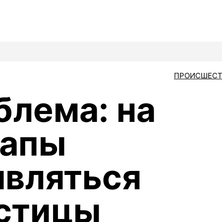
ПРОИСШЕСТ
блема: на
напы
являться
стицы