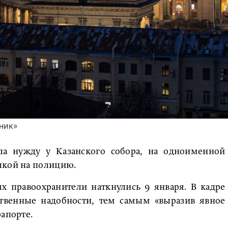
ник»
ила нужду у Казанского собора, на одноименной
лкой на полицию.
х правоохранители наткнулись 9 января. В кадре
ественные надобности, тем самым «выразив явное
рапорте.