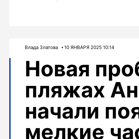
Влада Златова
10 ЯНВАРЯ 2025 10:14
Новая про
пляжах А
начали по
мелкие ча