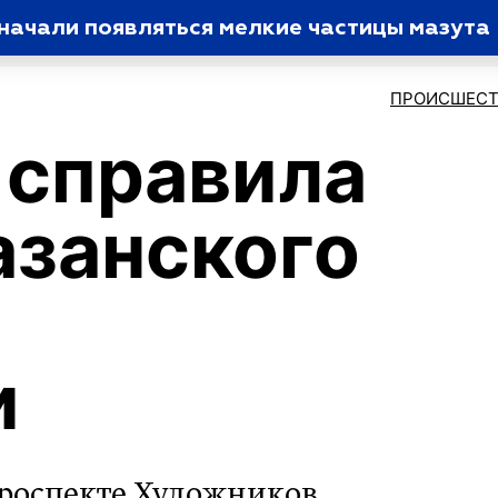
начали появляться мелкие частицы мазута
ПРОИСШЕСТ
 справила
азанского
и
роспекте Художников