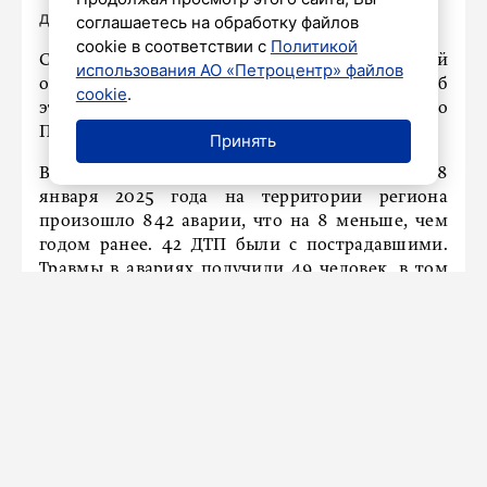
дневник»
соглашаетесь на обработку файлов
cookie в соответствии с
Политикой
Семь человек погибли в ДТП в Ленинградской
использования АО «Петроцентр» файлов
области во время новогодних праздников. Об
cookie
.
этом сообщили в пресс-службе ГУ МВД по
Петербургу и Ленобласти.
Принять
Всего в период с 28 декабря 2024 года по 8
января 2025 года на территории региона
произошло 842 аварии, что на 8 меньше, чем
годом ранее. 42 ДТП были с пострадавшими.
Травмы в авариях получили 49 человек, в том
числе шестеро детей.
В Петербурге за этот же период
произошло
2374
ДТП. В авариях погибли четыре человека, 67
человек, в том числе четверо детей, получили
травмы.