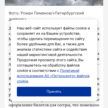
Фото: Роман Пименов/«Петербургский
дневник»
Наш веб-сайт использует файлы cookie и
Девочку-подростка не пустили на рейс
сохраняет их на Вашем устройстве,
«Аэрофлота». Самолет летел из Самары в
чтобы сделать перемещения по сайту
Москву. В пресс-службе авиаперевозчика
более удобными для Вас, а также для
объяснили телеканалу
«360»
причину отказа.
анализа статистики сайта и содействия
«Со стороны пассажиров было дано согласие на
нашей маркетинговой деятельности.
перелет бизнес-классом, а также подписан
Продолжая просмотр этого сайта, Вы
документ об урегулировании претензии», –
соглашаетесь на обработку файлов
рассказали в «Аэрофлоте».
cookie в соответствии с
Политикой
использования АО «Петроцентр» файлов
В авиакомпания опровергли информацию о
cookie
.
возрасте девушки – ей 16 лет, а не 12, как
указывалось ранее. Сообщалось, что ее сняли с
Принять
рейса SU1213 5 января из-за неисправности
кресла. Но причиной стало отдельное
оформление билетов для сестры, что помешало