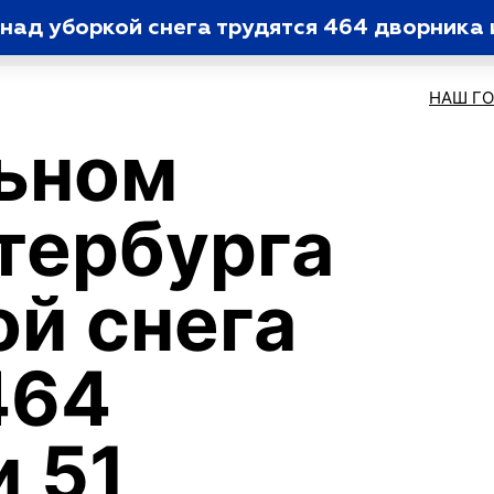
над уборкой снега трудятся 464 дворника 
НАШ Г
ьном
тербурга
ой снега
464
и 51