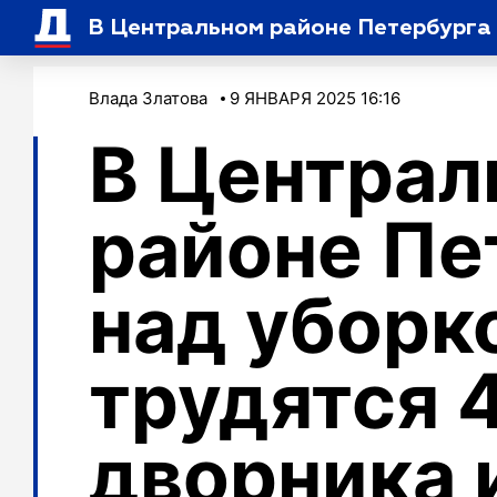
В Центральном районе Петербурга 
Влада Златова
9 ЯНВАРЯ 2025 16:16
В Централ
районе Пе
над уборк
трудятся 
дворника 