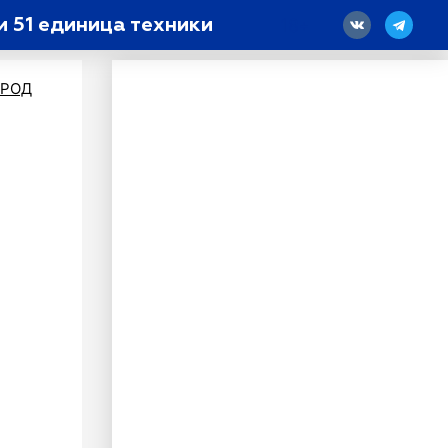
и 51 единица техники
18
ОРОД