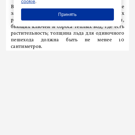
cookie
.
В МЧС напомнили, что водоёмы в нашей стране
замерзают неравномерно; лёд тоньше в устьях
Принять
рек и притоках, в местах быстрого течения,
бьющих ключей и сброса теплых вод, где есть
растительность; толщина льда для одиночного
пешехода должна быть не менее 10
сантиметров.
Добавим, что ранее ГУ МЧС России по Санкт-
Петербургу проинформировало жителей
города, что ведомство установило
ограничение
на выход на ледовое покрытие
реки Невы с её
притоками, реками и каналами в следующих
районах города – Василеостровском,
Петроградском, Центральном,
Адмиралтейском, Фрунзенском, Московском.
Выход запрещён с 25 декабря 2024 года по 14
апреля 2025 года.