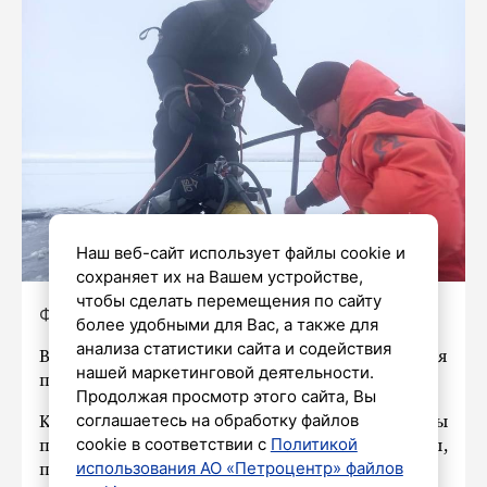
Наш веб-сайт использует файлы cookie и
сохраняет их на Вашем устройстве,
чтобы сделать перемещения по сайту
Фото: МЧС России
более удобными для Вас, а также для
анализа статистики сайта и содействия
В Петербурге под лёд Финского залива сегодня
нашей маркетинговой деятельности.
провалился мужчина.
Продолжая просмотр этого сайта, Вы
соглашаетесь на обработку файлов
Как сообщили в МЧС России, очевидцы
cookie в соответствии с
Политикой
происшествия вызвали спасателей. Но, увы,
использования АО «Петроцентр» файлов
помочь несчастному не удалось.