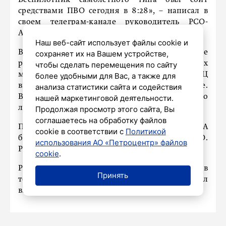
Беспилотник самолетного типа был сбит
средствами ПВО сегодня в 8:28», – написал в
своем телеграм-канале руководитель РСО-
Алания Сергей Меняйло.
Наш веб-сайт использует файлы cookie и
Версию подтверждают и предварительные
сохраняет их на Вашем устройстве,
результаты следственно-оперативных
чтобы сделать перемещения по сайту
мероприятий. На камерах наблюдения ТЦ
более удобными для Вас, а также для
видно, что взрыв произошел извне.
анализа статистики сайта и содействия
Взрывотехники ищут фрагменты беспилотного
нашей маркетинговой деятельности.
летательного аппарата.
Продолжая просмотр этого сайта, Вы
соглашаетесь на обработку файлов
По данным Министерства обороны, атака БПЛА
cookie в соответствии с
Политикой
была предпринята по ряду регионов СКФО.
использования АО «Петроцентр» файлов
Работы всех служб на месте ЧП продолжаются.
cookie
.
Ранее
сообщалось
, что во Владикавказе в
Принять
торговом центре «Алания Молл» произошел
взрыв.