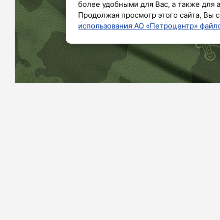
более удобными для Вас, а также для 
Продолжая просмотр этого сайта, Вы с
использования АО «Петроцентр» файло
Фото: коллаж/«Петербургский дневник»
Министерство обороны РФ сообща
беспилотниках над Казанью.