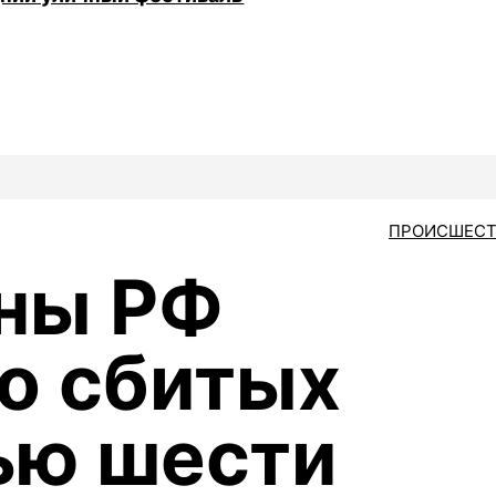
ПРОИСШЕСТ
ны РФ
о сбитых
ью шести