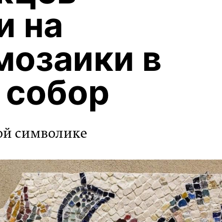
и на
мозаики в
 собор
ой символике