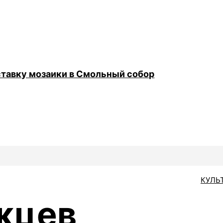
тавку мозаики в Смольный собор
КУЛЬ
жцев