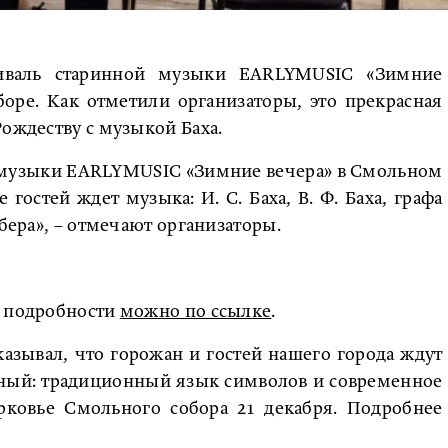
тиваль старинной музыки EARLYMUSIC «Зимние
оре. Как отметили организаторы, это прекрасная
Рождеству с музыкой Баха.
й музыки EARLYMUSIC «Зимние вечера» в Смольном
гостей ждет музыка: И. С. Баха, В. Ф. Баха, графа
ибера», – отмечают организаторы.
ь подробности
можно по ссылке
.
азывал, что горожан и гостей нашего города ждут
сный: традиционный язык символов и современное
рковье Смольного собора 21 декабря. Подробнее