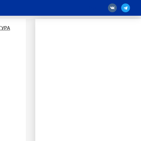
18
ТУРА