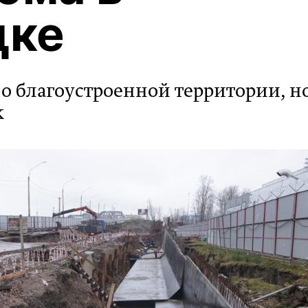
цке
о благоустроенной территории, но
к