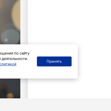
ещения по сайту
й деятельности.
Принять
олитикой