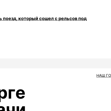
поезд, который сошел с рельсов под
НАШ Г
рге
ачи