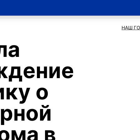
НАШ Г
ла
ждение
ку о
ерной
ома в