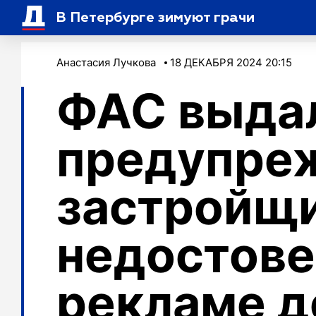
В Петербурге зимуют грачи
Анастасия Лучкова
18 ДЕКАБРЯ 2024 20:15
ФАС выда
предупре
застройщи
недостов
рекламе д