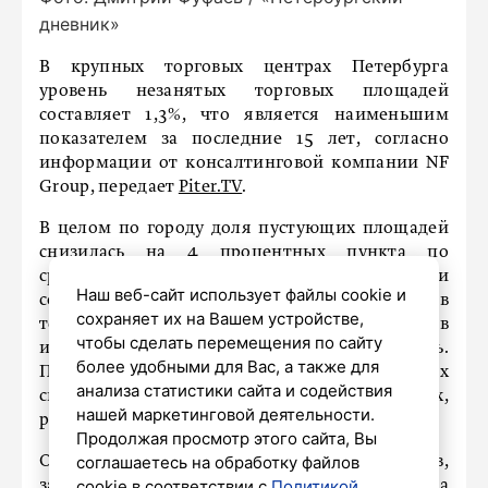
дневник»
В крупных торговых центрах Петербурга
уровень незанятых торговых площадей
составляет 1,3%, что является наименьшим
показателем за последние 15 лет, согласно
информации от консалтинговой компании NF
Group, передает
Piter.TV
.
В целом по городу доля пустующих площадей
снизилась на 4 процентных пункта по
сравнению с декабрем прошлого года и
Наш веб-сайт использует файлы cookie и
составила 3,1% к середине декабря. Однако в
сохраняет их на Вашем устройстве,
течение года минимальный уровень достиг 3% в
чтобы сделать перемещения по сайту
июне, когда несколько арендаторов закрылись.
более удобными для Вас, а также для
Показатель в 1,3% в ключевых торговых центрах
анализа статистики сайта и содействия
связан с открытием «Мегацентра» на местах,
нашей маркетинговой деятельности.
ранее занимаемых IKEA.
Продолжая просмотр этого сайта, Вы
соглашаетесь на обработку файлов
Открытие новых торговых центров,
cookie в соответствии с
Политикой
запланированных на 2024 год, перенесено на