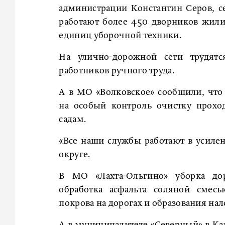
администрации Константин Серов, с
работают более 450 дворников жили
единиц уборочной техники.
На улично-дорожной сети трудят
работников ручного труда.
А в МО «Волковское» сообщили, что
на особый контроль очистку прохо
садам.
«Все наши службы работают в усиле
округе.
В МО «Лахта-Ольгино» уборка дор
обработка асфальта соляной смес
покрова на дорогах и образования нал
А в муниципалитете «Северный» в Ка