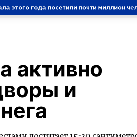
ала этого года посетили почти миллион че
а активно
дворы и
снега
естами достигает 15-20 сантиметр