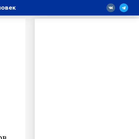
ловек
18
ов