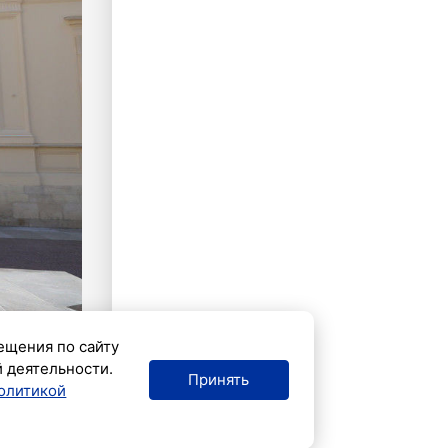
ещения по сайту
й деятельности.
Принять
олитикой