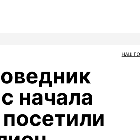
НАШ Г
поведник
 с начала
а посетили
лион