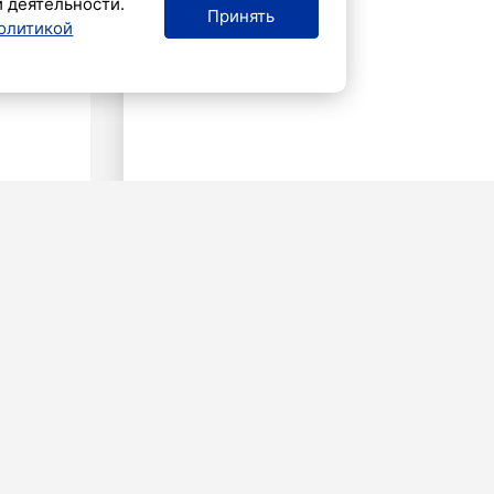
й деятельности.
Принять
олитикой