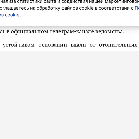
анализа статистики сайта и содействия нашей маркетингово
оглашаетесь на обработку файлов cookie в соответствии с
П
в cookie
.
службе МЧС Санкт-Петербурга напомнили жителям
пасности при установке дома праздничной ели.
ь в официальном телеграм-канале ведомства.
а устойчивом основании вдали от отопительных
огня (каминов, печей и пр.); при ее украшении
ленного производства, проверь изоляцию, чтобы
 в ведомстве.
наружении малейших признаков неисправности
о немедленно отключить его от сети. Кроме того,
ться без присмотра.
мажными игрушками, ватой, тканью, свечами и не
нгальские огни», – подчеркнули в ведомстве.
азали петербуржцам об основных правилах выбора