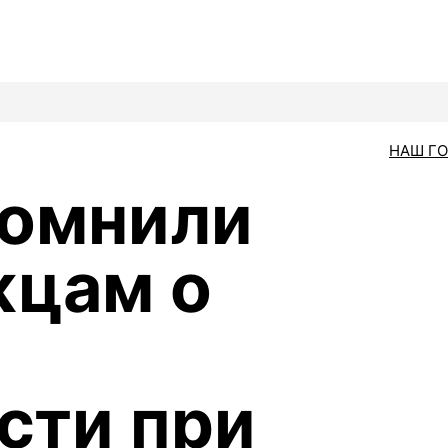
НАШ Г
помнили
жцам о
сти при