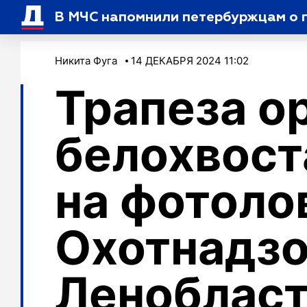
В МЧС напомнили петербуржцам о п
Никита Фуга
14 ДЕКАБРЯ 2024 11:02
Трапеза о
белохвост
на фотоло
Охотнадзо
Леноблас