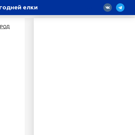
годней елки
18
ОРОД