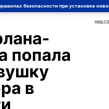
равилах безопасности при установке ново
НАШ Г
рлана-
а попала
вушку
ра в
ти