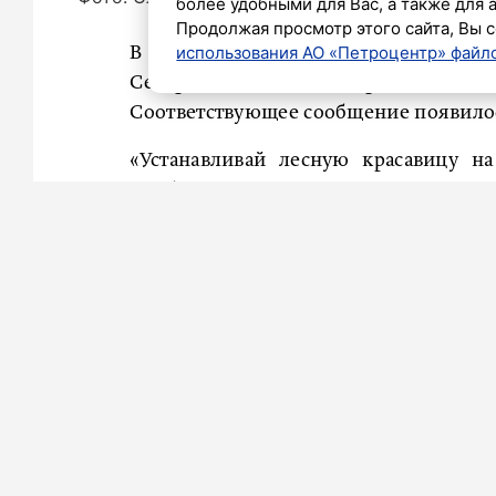
более удобными для Вас, а также для 
Продолжая просмотр этого сайта, Вы с
использования АО «Петроцентр» файло
В преддверии Нового года в пресс-
Северной столицы о правилах безо
Соответствующее сообщение появилос
«Устанавливай лесную красавицу н
приборов и источников открытого 
используй гирлянды только промыш
не было повреждений», – подчеркнули
Там также напомнили, что при об
электрического украшения необходим
зажженная гирлянда не должна остава
«Не украшай елку и ее основание бу
используй вблизи елки хлопушки и бе
Ранее
сообщалось
, что в МЧС расск