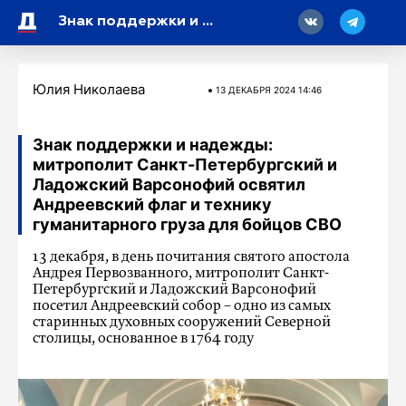
18
Знак поддержки и надежды: митрополит Санкт-Петербургский и Ладожский Варсонофий освятил Андреевский флаг и технику гуманитарного груза для бойцов СВО
Юлия Николаева
13 ДЕКАБРЯ 2024 14:46
Знак поддержки и надежды:
митрополит Санкт-Петербургский и
Ладожский Варсонофий освятил
Андреевский флаг и технику
гуманитарного груза для бойцов СВО
13 декабря, в день почитания святого апостола
Андрея Первозванного, митрополит Санкт-
Петербургский и Ладожский Варсонофий
посетил Андреевский собор – одно из самых
старинных духовных сооружений Северной
столицы, основанное в 1764 году