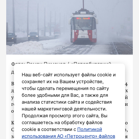
Фото: Роман Пименов / «Петербургский
дневник»
Наш веб-сайт использует файлы cookie и
сохраняет их на Вашем устройстве,
В Петербурге в предстоящую субботу, 14
чтобы сделать перемещения по сайту
декабря, ожидается ухудшение погодных
более удобными для Вас, а также для
условий. Спасатели просят жителей и гостей
анализа статистики сайта и содействия
города быть предельно внимательными и
нашей маркетинговой деятельности.
осторожными.
Продолжая просмотр этого сайта, Вы
соглашаетесь на обработку файлов
Как сообщает пресс-служба ГУ МЧС России по
cookie в соответствии с
Политикой
Санкт-Петербургу со ссылкой на синоптиков,
использования АО «Петроцентр» файлов
завтра в Северной столице местами ожидается