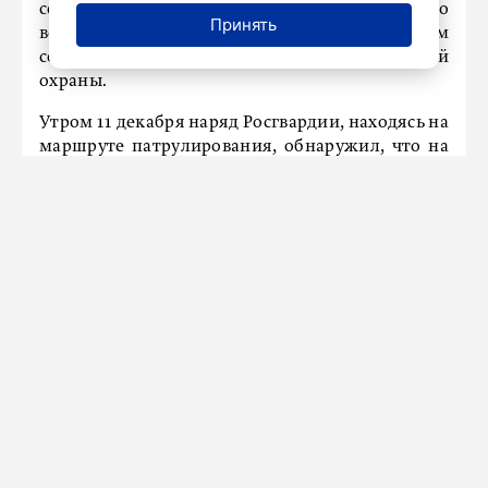
сотрудники Росгвардии задержали нетрезвого
Принять
водителя, совершившего ДТП. Об этом
сообщили в пресс-службе вневедомственной
охраны.
Утром 11 декабря наряд Росгвардии, находясь на
маршруте патрулирования, обнаружил, что на
дороге между поселками Комарово и Репино
произошло ДТП. Водитель автомобиля Skoda
столкнулся с машиной «ГАЗель», после чего
легковушка съехала в кювет, а затем
опрокинулась, сообщает
Piter.TV
.
Сотрудники вневедомственной охраны
установили, что участники аварии не
пострадали. При этом водитель Skoda имел
явные признаки алкогольного опьянения и в
ходе опроса рассказал патрульным, что хочет
покинуть место ДТП и отправиться домой.
Наряд вневедомственной охраны задержал