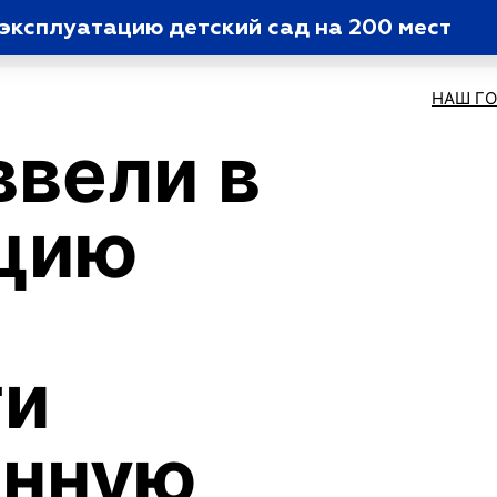
 эксплуатацию детский сад на 200 мест
НАШ Г
ввели в
ацию
ти
онную