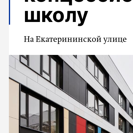
школу
На Екатерининской улице