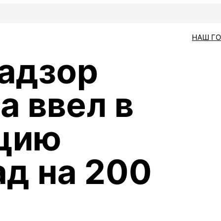
НАШ Г
адзор
а ввел в
ацию
ад на 200