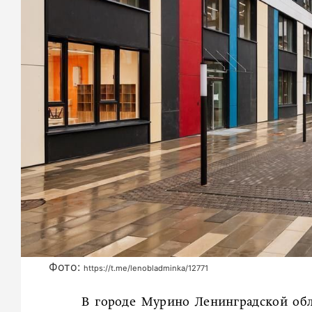
Фото:
https://t.me/lenobladminka/12771
В городе Мурино Ленинградской обл