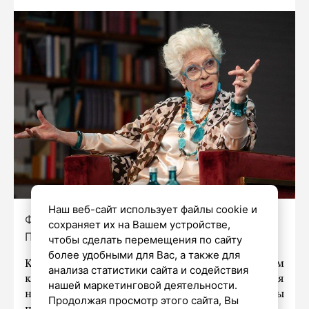
Наш веб-сайт использует файлы cookie и
Фото: пресс-служба Комитета по культуре
сохраняет их на Вашем устройстве,
Петербурга
чтобы сделать перемещения по сайту
более удобными для Вас, а также для
К 90-летию Алисы Фрейндлих на Первом
анализа статистики сайта и содействия
канале покажут фильм «В моей душе покоя
нашей маркетинговой деятельности.
нет» с кадрами из личного архива актрисы
Продолжая просмотр этого сайта, Вы