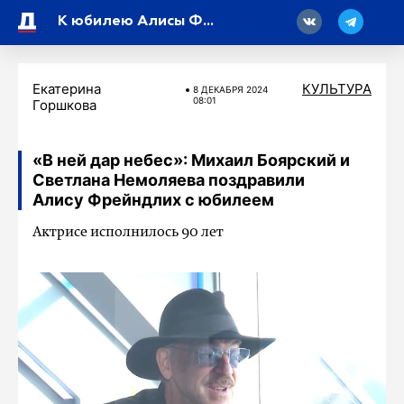
18
К юбилею Алисы Фрейндлих покажут фильм с кадрами из личного архива актрисы петербургского БДТ
Екатерина
КУЛЬТУРА
8 ДЕКАБРЯ 2024
08:01
Горшкова
«В ней дар небес»: Михаил Боярский и
Светлана Немоляева поздравили
Алису Фрейндлих с юбилеем
Актрисе исполнилось 90 лет