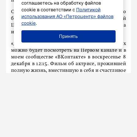
петербургского БДТ.
соглашаетесь на обработку файлов
cookie в соответствии с
Политикой
Об этом рассказал ректор Академии Русского
использования АО «Петроцентр» файлов
балета им. А. Я. Вагановой Николай
cookie
.
Цискаридзе, которому Алиса Фрейндлих дала
интервью.
Принять
«Документальный фильм об Алисе Фрейндлих
можно будет посмотреть на Первом канале и в
моем сообществе «ВКонтакте» в воскресенье 8
декабря в 12:15. Фильм об актрисе, прожившей
полную жизнь, вместившую в себя и счастливое
детство, и войну, и голод, и взлеты, и падения, и
любовь, и расставания», - приводит ТАСС слова
артиста.
Напомним
, что к юбилею народной артистки
СССР Алисы Фрейндлих в Комарово открылась
выставка. Посетить ее можно в музее
«Келломяки-Комарово».