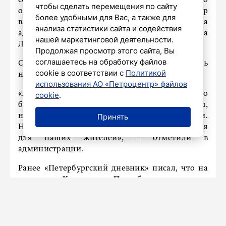
чтобы сделать перемещения по сайту
общественного пространства «Сквер
более удобными для Вас, а также для
влюбленных». Об этом сообщает пресс-служба
анализа статистики сайта и содействия
администрации Выборгского района
нашей маркетинговой деятельности.
Ленобласти.
Продолжая просмотр этого сайта, Вы
соглашаетесь на обработку файлов
Общественная территория расположилось
cookie в соответствии с
Политикой
напротив храма Августовской Божией Матери.
использования АО «Петроцентр» файлов
«Арка в виде сердца, дерево любви, куда можно
cookie
.
будет вешать замочки в день свадьбы,
необычные фонари, качели-скамейки.
Принять
Наверняка это место станет зоной притяжения
для наших жителей», – отметили в
администрации.
Ранее «Петербургский дневник» писал, что на
проспекте Косыгина в Петербурге
установили
арт-объект «Городки».