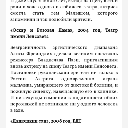
И даже спустя много лет, выйдя на сцену в этой
роли в ходе одного из юбилеев театра, актриса
смогла стать тем Малышом, которого
запомнили и так полюбили зрители.
«Оскар и Розовая Дама», 2004 год, Театр
имени Ленсовета
Безграничность артистического диапазона
Алисы Фрейндлих сделала великим спектакль
режиссера Владислава Пази, пригласившим
вновь актрису на сцену Театра имени Ленсовета.
Постановке рукоплескали зрители не только в
России. Актриса одновременно играла
мальчика, умирающего от жестокой болезни, и
пожилую сиделку, навещающую его в клинике.
И ни секунды сомнений в подлинности обоих
персонажей не возникало ни у одного человека
в зале.
«Дядюшкин сон», 2008 год, БДТ