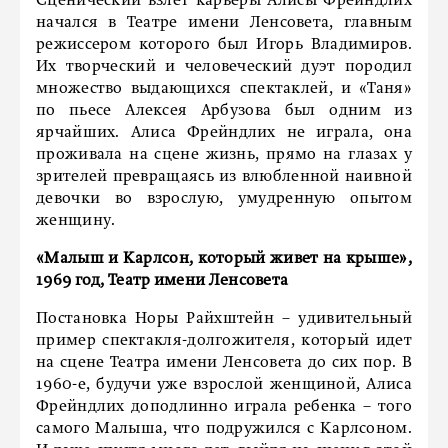
Сценический взлет карьеры Алисы Фрейндлих
начался в Театре имени Ленсовета, главным
режиссером которого был Игорь Владимиров.
Их творческий и человеческий дуэт породил
множество выдающихся спектаклей, и «Таня»
по пьесе Алексея Арбузова был одним из
ярчайших. Алиса Фрейндлих не играла, она
проживала на сцене жизнь, прямо на глазах у
зрителей превращаясь из влюбленной наивной
девочки во взрослую, умудренную опытом
женщину.
«Малыш и Карлсон, который живет на крыше»,
1969 год, Театр имени Ленсовета
Постановка Норы Райхштейн – удивительный
пример спектакля-долгожителя, который идет
на сцене Театра имени Ленсовета до сих пор. В
1960-е, будучи уже взрослой женщиной, Алиса
Фрейндлих доподлинно играла ребенка – того
самого Малыша, что подружился с Карлсоном.