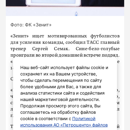
Фото: ФК «Зенит»
«Зенит» ищет мотивированных футболистов
для усиления команды, сообщил ТАСС главный
тренер Сергей Семак. Сине-бело-голубые
проиграли во второй домашней встрече подряд.
«Зенит» уступил «Акрону» со счетом 1:2 в матче
Наш веб-сайт использует файлы cookie и
18-го тура Мир Российской Премьер-лиги.
сохраняет их на Вашем устройстве,
Семак выразил сожаление о проигрыше.
чтобы сделать перемещения по сайту
более удобными для Вас, а также для
«Мы старались, но этого было недостаточно,
анализа статистики сайта и содействия
чтобы победить. Надо забивать, неважно,
нашей маркетинговой деятельности.
сколько моментов ты создаешь. Пропускаем
Продолжая просмотр этого сайта, Вы
легко, а голы нам даются тяжело», – сказал
соглашаетесь на обработку файлов
главный тренер «Зенита».
cookie в соответствии с
Политикой
использования АО «Петроцентр» файлов
Также он добавил, что в команде трансферный