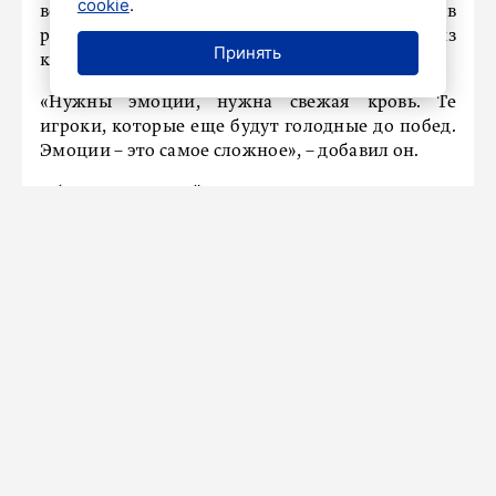
cookie
.
вопрос не стоит на месте. Новых игроков
рассматривают, но есть и те, кто хочет выйти из
Принять
команды.
«Нужны эмоции, нужна свежая кровь. Те
игроки, которые еще будут голодные до побед.
Эмоции – это самое сложное», – добавил он.
Об итогах первой части сезона Семак сказал
так: «Смазали концовку».
Напомним, «Зенит» возглавляет турнирную
таблицу чемпионата России. На данный момент
у клуба 39 очков после 18 матчей.
Ранее «Петербургский дневник» писал, что
председатель правления «Зенита» Александр
Медведев
сообщил
, что Сергей Семак не
покинет «Зенит» еще пять лет.