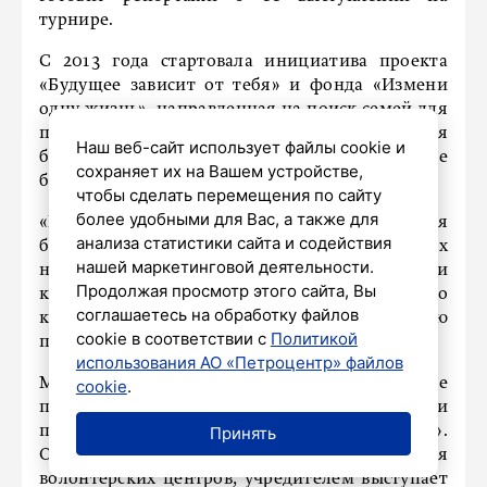
турнире.
С 2013 года стартовала инициатива проекта
«Будущее зависит от тебя» и фонда «Измени
одну жизнь», направленная на поиск семей для
подростков: были созданы видеоанкеты для
Наш веб-сайт использует файлы cookie и
более чем 6600 детей-сирот старше 10 лет. Уже
сохраняет их на Вашем устройстве,
более 900 детей смогли обрести новый дом.
чтобы сделать перемещения по сайту
более удобными для Вас, а также для
«Помощь детям-сиротам и детям, оставшимся
анализа статистики сайта и содействия
без попечения родителей, – одно из ключевых
нашей маркетинговой деятельности.
направлений благотворительной деятельности
Продолжая просмотр этого сайта, Вы
компании», – рассказал директор по
соглашаетесь на обработку файлов
корпоративному развитию и управлению
cookie в соответствии с
Политикой
персоналом МегаФона Роман Ермоленко.
использования АО «Петроцентр» файлов
Международная премия #Мывместе
cookie
.
проводится по поручению президента России
Принять
при поддержке нацпроекта «Образование».
Организатор премии – Ассоциация
волонтёрских центров, учредителем выступает