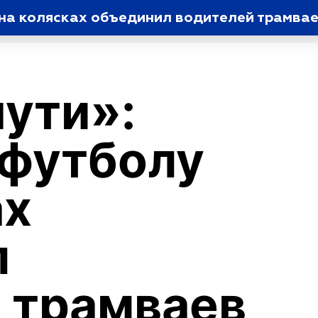
пути»:
 футболу
ах
л
 трамваев