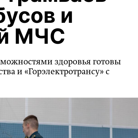
бусов и
ей МЧС
можностями здоровья готовы
тва и «Горэлектротрансу» с