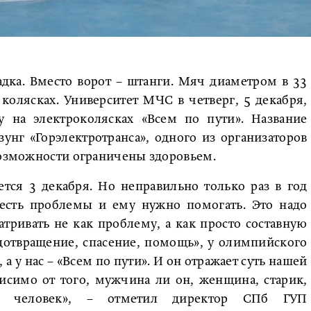
адка. Вместо ворот – штанги. Мяч диаметром в 33
колясках. Университет МЧС в четверг, 5 декабря,
у на электроколясках «Всем по пути». Название
унг «Горэлектротранса», одного из организаторов
возможности ограничены здоровьем.
тся 3 декабря. Но неправильно только раз в год
 есть проблемы и ему нужно помогать. Это надо
атривать не как проблему, а как просто составную
дотвращение, спасение, помощь», у олимпийского
а у нас – «Всем по пути». И он отражает суть нашей
исимо от того, мужчина ли он, женщина, старик,
й человек», – отметил директор СПб ГУП