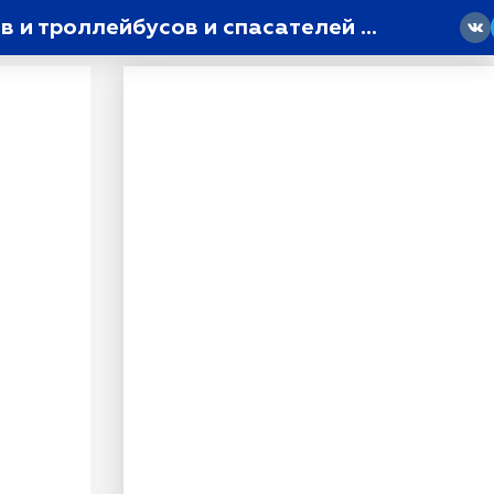
«Всем по пути»: турнир по футболу на колясках объединил водителей трамваев и троллейбусов и спасателей МЧС
18