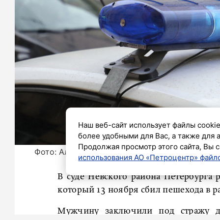
Наш веб-сайт использует файлы cookie
более удобными для Вас, а также для 
Продолжая просмотр этого сайта, Вы с
Фото: Александр Глуз / «Петербургский дневн
использования АО «Петроцентр» файло
В суде Невского района Петербурга 
который 13 ноября сбил пешехода в р
Мужчину заключили под стражу до