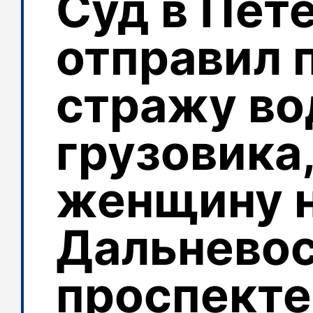
Суд в Пет
отправил 
стражу во
грузовика
женщину 
Дальнево
проспекте