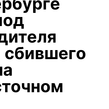
ербурге
под
дителя
, сбившего
на
сточном