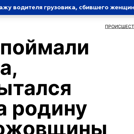
ражу водителя грузовика, сбившего женщи
ПРОИСШЕСТ
 поймали
а,
ытался
а родину
ножовщины