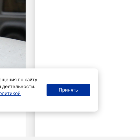
ещения по сайту
й деятельности.
Принять
олитикой