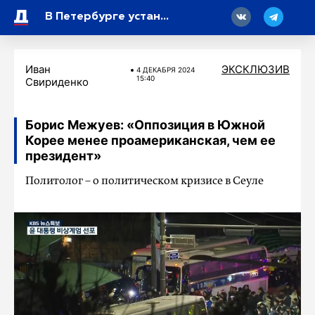
18
В Петербурге установят памятник воинам, погибшим в спецоперации
Иван
ЭКСКЛЮЗИВ
4 ДЕКАБРЯ 2024
15:40
Свириденко
Борис Межуев: «Оппозиция в Южной
Корее менее проамериканская, чем ее
президент»
Политолог – о политическом кризисе в Сеуле