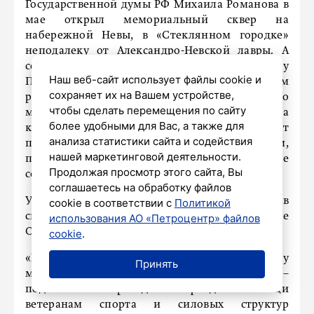
Государственной думы РФ Михаила Романова в
мае открыл мемориальный сквер на
набережной Невы, в «Стеклянном городке»
неподалеку от Александро-Невской лавры. А
сейчас мы готовим письмо к ректору
Наш веб-сайт использует файлы cookie и
Петербургской академии художеств. Мы хотим
сохраняет их на Вашем устройстве,
реализовать проект, в рамках которого
чтобы сделать перемещения по сайту
молодые скульпторы – ученики академии на
более удобными для Вас, а также для
конкурсной основе разработали бы проект
анализа статистики сайта и содействия
памятника, посвященного всем воинам,
нашей маркетинговой деятельности.
погибшим в СВО. В том числе тем, чьи имена не
Продолжая просмотр этого сайта, Вы
сохранились», – сообщил Вячеслав Громов.
соглашаетесь на обработку файлов
Установить этот памятник планируют там же, в
cookie в соответствии с
Политикой
сквере «Стеклянного городка» на проспекте
использования АО «Петроцентр» файлов
Обуховской обороны.
cookie
.
«Мы хотим обеспечить этому проекту
Принять
максимальную общественную поддержку», –
подытожил президент фонда помощи
ветеранам спорта и силовых структур