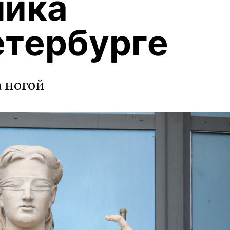
ника
етербурге
а ногой