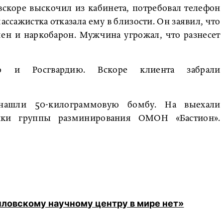
вскоре выскочил из кабинета, потребовал телефон
ассажистка отказала ему в близости. Он заявил, что
ен и наркобарон. Мужчина угрожал, что разнесет
ю и Росгвардию. Вскоре клиента забрали
 нашли 50-килограммовую бомбу. На выехали
ники группы разминирования ОМОН «Бастион».
ыловскому научному центру в мире нет»