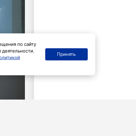
ещения по сайту
й деятельности.
Принять
олитикой