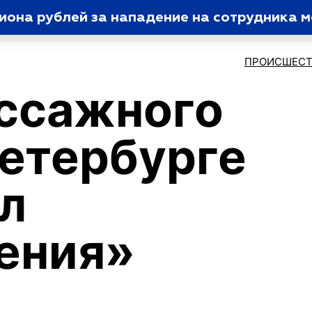
она рублей за нападение на сотрудника м
ПРОИСШЕСТ
ссажного
Петербурге
л
ения»