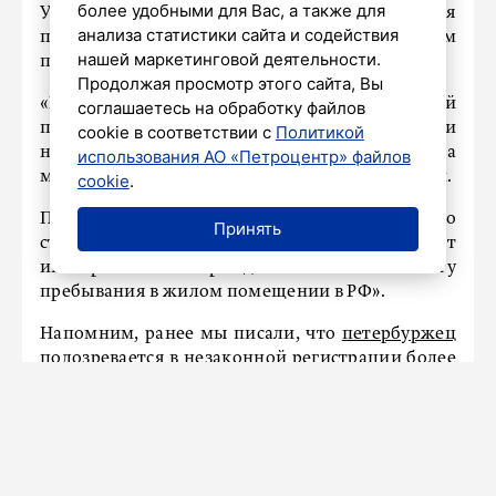
более удобными для Вас, а также для
Узбекистан и Азербайджан, указав себя
анализа статистики сайта и содействия
принимающей стороной. При этом
нашей маркетинговой деятельности.
предоставлять им жилье он не собирался.
Продолжая просмотр этого сайта, Вы
«В результате преступных действий
соглашаетесь на обработку файлов
подозреваемого пять иностранцев были
cookie в соответствии с
Политикой
незаконно и фиктивно поставлены на
использования АО «Петроцентр» файлов
миграционный учет», – говорится в сообщении.
cookie
.
По факту было возбуждено уголовное дело по
Принять
статье «Фиктивная постановка на учет
иностранного гражданина по месту
пребывания в жилом помещении в РФ».
Напомним, ранее мы писали, что
петербуржец
подозревается в незаконной регистрации более
21 тысячи мигрантов.
НАШ ГОРОД
ТРАНСПОРТ