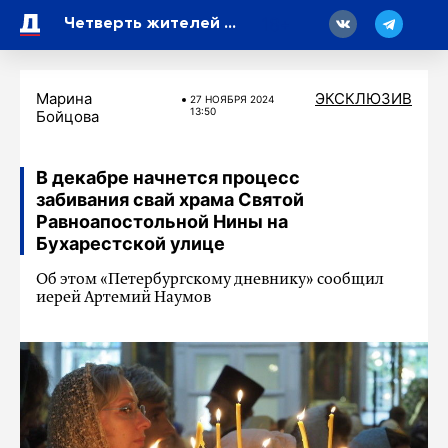
18
Четверть жителей Петербурга становились жертвами телефонных мошенников
Марина
ЭКСКЛЮЗИВ
27 НОЯБРЯ 2024
13:50
Бойцова
В декабре начнется процесс
забивания свай храма Святой
Равноапостольной Нины на
Бухарестской улице
Об этом «Петербургскому дневнику» сообщил
иерей Артемий Наумов