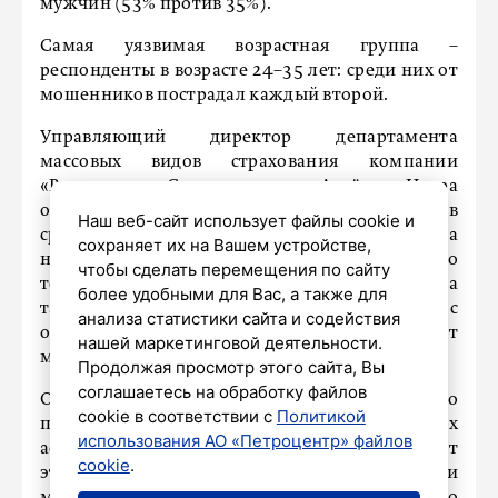
мужчин (53% против 35%).
Самая уязвимая возрастная группа –
респонденты в возрасте 24–35 лет: среди них от
мошенников пострадал каждый второй.
Управляющий директор департамента
массовых видов страхования компании
«Ренессанс Страхование» Артём Искра
объясняет низкую долю жертв мошенников
Наш веб-сайт использует файлы cookie и
среди пожилых людей (55–60 лет) тем, что на
сохраняет их на Вашем устройстве,
них направлены информационные кампании о
чтобы сделать перемещения по сайту
телефонном и интернет-мошенничестве, а
более удобными для Вас, а также для
также тем, что у них меньше смартфонов с
анализа статистики сайта и содействия
онлайн-банкингом, что затрудняет
нашей маркетинговой деятельности.
мгновенный перевод денег.
Продолжая просмотр этого сайта, Вы
соглашаетесь на обработку файлов
Опрос также показал, что люди регулярно
cookie в соответствии с
Политикой
предупреждают близких о телефонных
использования АО «Петроцентр» файлов
аферистах: четверть опрошенных (28%) делают
cookie
.
это чаще раза в месяц, 20% – раз в два-три