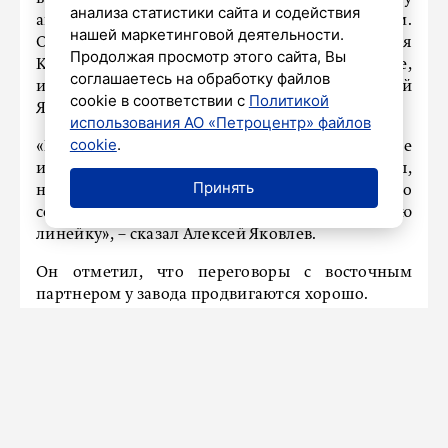
анализа статистики сайта и содействия
автомобилей вместе с восточным партнером.
нашей маркетинговой деятельности.
Об этом рассказал заместитель председателя
Продолжая просмотр этого сайта, Вы
Комитета по промышленной политике,
соглашаетесь на обработку файлов
инновациям и торговле Петербурга Алексей
cookie в соответствии с
Политикой
Яковлев.
использования АО «Петроцентр» файлов
cookie
.
«Помимо того, что будут собраны все
имеющиеся у них машинокомплекты,
Принять
надеемся, что в скором времени они совместно
со своим партнером начнут выпускать и новую
линейку», – сказал Алексей Яковлев.
Он отметил, что переговоры с восточным
партнером у завода продвигаются хорошо.
Производство автомобилей под брендом Solaris
на заводе «АГР» было запущено в феврале 2024
года. Сейчас завод производит модели HS, HC,
KRS и KRX.
Ранее
сообщалось
, что в Петербурге бывший