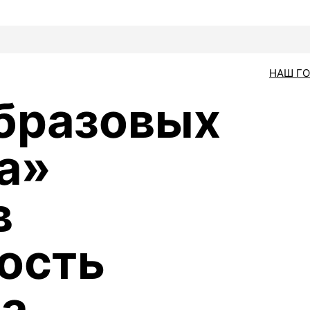
НАШ Г
бразовых
а»
в
ость
а