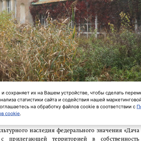
 и сохраняет их на Вашем устройстве, чтобы сделать перем
анализа статистики сайта и содействия нашей маркетингово
оглашаетесь на обработку файлов cookie в соответствии с
П
в cookie
.
к»
льтурного наследия федерального значения «Дача
 с прилегающей территорией в собственность