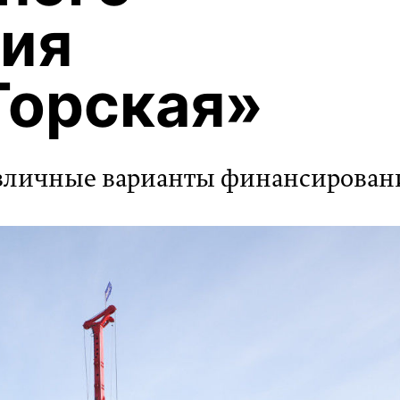
ия
Горская»
азличные варианты финансирован