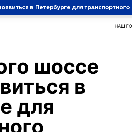
оявиться в Петербурге для транспортного 
НАШ Г
ого шоссе
виться в
е для
ного