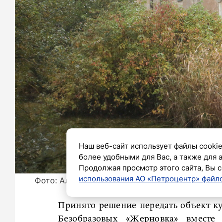
Наш веб-сайт использует файлы cookie
более удобными для Вас, а также для 
Продолжая просмотр этого сайта, Вы с
использования АО «Петроцентр» файло
Фото: Александр Глуз/«Петербургский дневни
Принято решение передать объект ку
Безобразовых «Жерновка» вместе