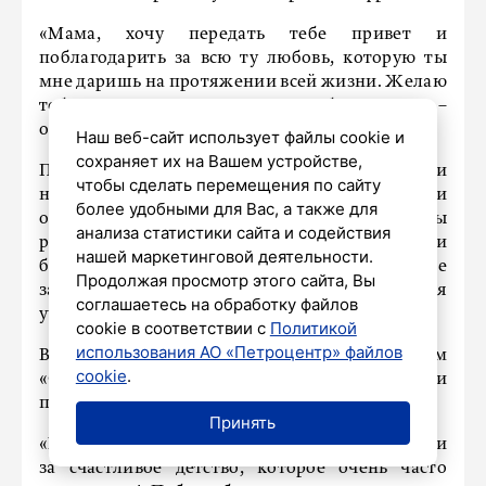
«Мама, хочу передать тебе привет и
поблагодарить за всю ту любовь, которую ты
мне даришь на протяжении всей жизни. Желаю
тебе крепкого здоровья. Скоро буду дома», –
обратился один из бойцов.
Наш веб-сайт использует файлы cookie и
сохраняет их на Вашем устройстве,
Письма и видео, записанные военнослужащими
чтобы сделать перемещения по сайту
на позициях, привезли представители
более удобными для Вас, а также для
организации в разные регионы страны, а мамы
анализа статистики сайта и содействия
рассказали им о своих сыновьях: какие они
нашей маркетинговой деятельности.
были в детстве, почему приняли решение
Продолжая просмотр этого сайта, Вы
защищать Родину и подписали контракт для
соглашаетесь на обработку файлов
участия в спецоперации.
cookie в соответствии с
Политикой
использования АО «Петроцентр» файлов
В одном из поздравлений боец с позывным
cookie
.
«Сироп» из Калининградской области
пообещал вернуться с победой.
Принять
«Мама, у меня всё хорошо! Спасибо за жизнь и
за счастливое детство, которое очень часто