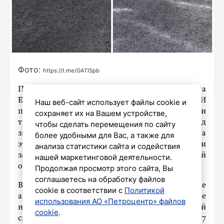
Фото:
https://t.me/GATISpb
По поручению вице-губернатора Петербурга
Евгения Разумишкина, в конце октября ГАТИ
Наш веб-сайт использует файлы cookie и
поставила перед районными администрациями
сохраняет их на Вашем устройстве,
традиционную задачу по уборке листьев перед
чтобы сделать перемещения по сайту
зимой. Однако из-за прихода циклона Martina
более удобными для Вас, а также для
эту задачу пришлось временно приостановить и
анализа статистики сайта и содействия
заменить на новую – по профилактической
нашей маркетинговой деятельности.
обработке дворов от наледи.
Продолжая просмотр этого сайта, Вы
соглашаетесь на обработку файлов
В кратчайшие сроки районные жилищные
cookie в соответствии с
Политикой
агентства смогли предотвратить образование
использования АО «Петроцентр» файлов
наледи во дворах и оперативно убрать первый
cookie
.
снег, после чего вернулись к уборке листьев. К 7