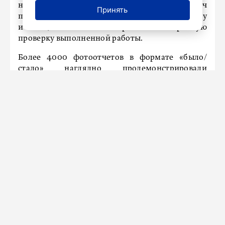
ноября информация о выполнении обеих задач
Принять
по всем 1942 кварталам была внесена в систему
и специалисты ГАТИ провели выборочную
проверку выполненной работы.
Более 4000 фотоотчетов в формате «было/
стало» наглядно продемонстрировали
результаты уборки во дворах за несколько дней
проверки. Такой метод контроля и уборки
позволил быстро реагировать на сезонные
вызовы, обеспечивая комфорт в дворовых
территориях города.
НАШ ГОРОД
ТРАНСПОРТ
На петербургской дамбе до 29
ноября ограничат движение
транспорта
12 ноября 2024