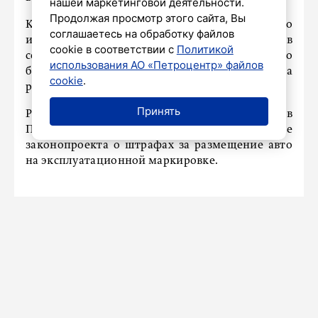
нашей маркетинговой деятельности.
Продолжая просмотр этого сайта, Вы
Как отмечается, сегодня это доступно
соглашаетесь на обработку файлов
исключительно людям, которые находились в
cookie в соответствии с
Политикой
соответствующий период в отпуске по
использования АО «Петроцентр» файлов
беременности и родам или отпуске по уходу за
cookie
.
ребёнком.
Принять
Ранее «Петербургский дневник»
сообщал
, что в
Петербурге завершилось второе чтение
законопроекта о штрафах за размещение авто
на эксплуатационной маркировке.
СПОРТ
Петербургский СКА лидирует по
количеству заброшенных шайб в
общем зачете лиги: болельщикам
нравится обновленная команда
6 ноября 2024