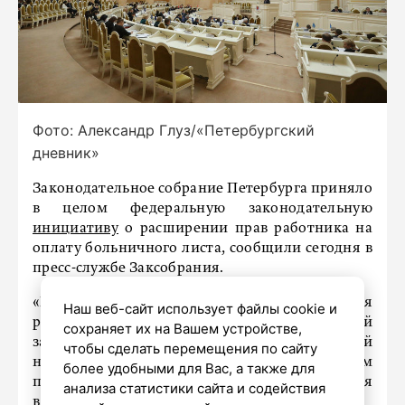
Фото: Александр Глуз/«Петербургский
дневник»
Законодательное собрание Петербурга приняло
в целом федеральную законодательную
инициативу
о расширении прав работника на
оплату больничного листа, сообщили сегодня в
пресс-службе Заксобрания.
«Речь идёт о возможности выбрать период для
Наш веб-сайт использует файлы cookie и
расчёта средней зарплаты, от размера которой
сохраняет их на Вашем устройстве,
зависит величина выплат по временной
чтобы сделать перемещения по сайту
нетрудоспособности, работникам, имеющим
более удобными для Вас, а также для
перерыв в трудовой деятельности», – говорится
анализа статистики сайта и содействия
в сообщении.