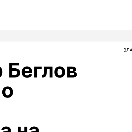
ВЛ
 Беглов
 о
а на