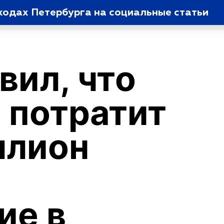
ходах Петербурга на социальные статьи
вил, что
 потратит
ллион
ие в