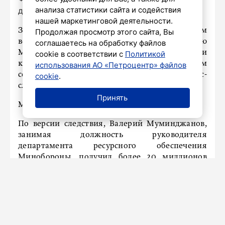
анализа статистики сайта и содействия
дневник»
нашей маркетинговой деятельности.
Заместителю командующего Ленинградским
Продолжая просмотр этого сайта, Вы
военным округом (ЛВО) Валерию
соглашаетесь на обработку файлов
Муминджанову, обвиняемому в получении
cookie в соответствии с
Политикой
крупной взятки, продлили
арест
. Об этом
использования АО «Петроцентр» файлов
сообщает «РИА Новости» со ссылкой на пресс-
cookie
.
службу 235-го гарнизонного военного суда.
Принять
Мера пресечения продлена до 2 февраля.
По версии следствия, Валерий Муминджанов,
занимая должность руководителя
департамента ресурсного обеспечения
Минобороны, получил более 20 миллионов
рублей за помощь в заключении договора на
поставку обмундирования на сумму более 1,5
миллиарда рублей. Обмундирование
направлялось в том числе в зону спецоперации.
Вину генерал не признает.