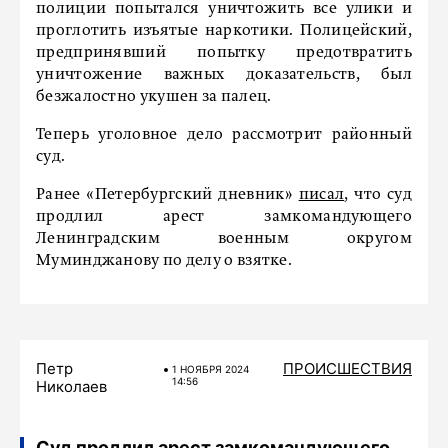
полиции попытался уничтожить все улики и
проглотить изъятые наркотики. Полицейский,
предпринявший попытку предотвратить
уничтожение важных доказательств, был
безжалостно укушен за палец.
Теперь уголовное дело рассмотрит районный
суд.
Ранее «Петербургский дневник»
писал
, что суд
продлил арест замкомандующего
Ленинградским военным округом
Муминджанову по делу о взятке.
Петр
ПРОИСШЕСТВИЯ
1 НОЯБРЯ 2024
14:56
Николаев
Суд продлил арест замкомандующего