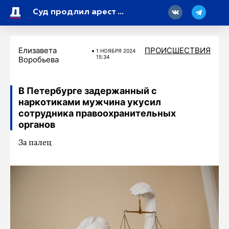
18
Суд продлил арест замкомандующего Ленинградским военным округом Муминджанову по делу о взятке
Елизавета
ПРОИСШЕСТВИЯ
1 НОЯБРЯ 2024
15:34
Воробьева
В Петербурге задержанный с
наркотиками мужчина укусил
сотрудника правоохранительных
органов
За палец