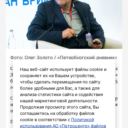
Фото: Олег Золото / «Петербургский дневник»
Съемки фильма по роману Федора
Наш веб-сайт использует файлы cookie и
Достоевского «Преступление и наказание»
сохраняет их на Вашем устройстве,
будут вестись в Краснодарском крае летом 2025
чтобы сделать перемещения по сайту
года.
более удобными для Вас, а также для
анализа статистики сайта и содействия
Об этом
«Российской газете»
сообщил режиссер
нашей маркетинговой деятельности.
и писатель Эмир Кустурица во время
Продолжая просмотр этого сайта, Вы
презентации своей книги «Мятежный ангел».
соглашаетесь на обработку файлов
cookie в соответствии с
Политикой
По его словам, фильм будет черной комедией.
использования АО «Петроцентр» файлов