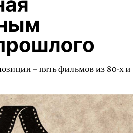
ная
нным
прошлого
позиции – пять фильмов из 80-х и