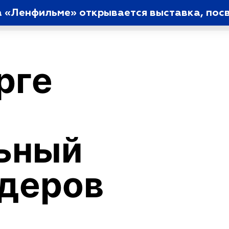
рге
ьный
деров