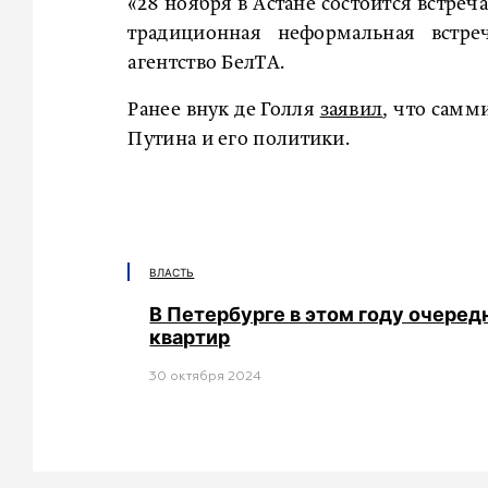
«28 ноября в Астане состоится встреча
традиционная неформальная встреч
агентство БелТА.
Ранее внук де Голля
заявил
, что самм
Путина и его политики.
ВЛАСТЬ
В Петербурге в этом году очере
квартир
30 октября 2024