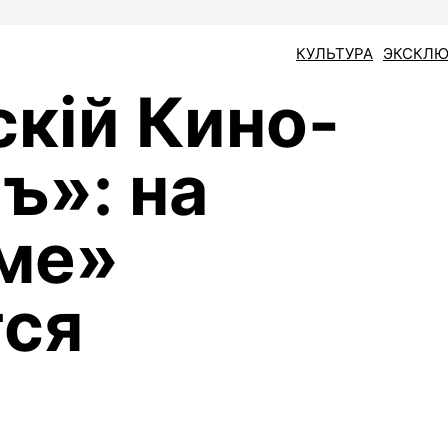
КУЛЬТУРА
ЭКСКЛЮ
кiй Кино-
ъ»: на
ме»
тся