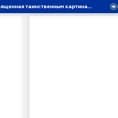
«Мистическiй Кино-Петербургъ»: на «Ленфильме» открывается выставка, посвященная таинственным картинам прошлого
18