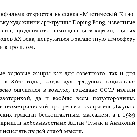
Ленфильм» откроется выставка «Мистическiй Кино-
вку художники арт-группы Doping Pong, известные
ссии, предлагают с помощью пяти картин, снятых
годов ХХ века, погрузиться в загадочную атмосферу
ли в прошлом.
ые ходовые жанры как для советского, так и для
о в 80-е годы, когда дух грядущих социально-
асно ощущался в воздухе, граждане СССР начали
 эзотерикой, да и вообще всем потусторонним.
 геометрической прогрессии: экстрасенс Джуна с
тских граждан бесконтактным массажем, а в 1989
е пришли небезызвестные Аллан Чумак и Анатолий
и исцелять людей силой мысли.