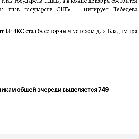
 глав государств ОДКБ, а в конце декабря состоится
а глав государств СНГ», – цитирует Лебедева
ит БРИКС стал бесспорным успехом для Владимира
дникам общей очереди выделяется 749