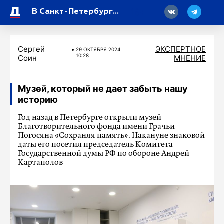
18
В Санкт-Петербургском гуманитарном университете профсоюзов прошла 33-я торжественная линейка, посвященная Дню знаний
Сергей
ЭКСПЕРТНОЕ
29 ОКТЯБРЯ 2024
10:28
Соин
МНЕНИЕ
Музей, который не дает забыть нашу
историю
Год назад в Петербурге открыли музей
Благотворительного фонда имени Грачьи
Погосяна «Сохраняя память». Накануне знаковой
даты его посетил председатель Комитета
Государственной думы РФ по обороне Андрей
Картаполов