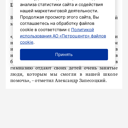
анализа статистики сайта и содействия
ЦИТАДЕЛЬ ТВОРЧЕСТВА
нашей маркетинговой деятельности.
Продолжая просмотр этого сайта, Вы
Вместе с тем в этом году отмечает юбилей
соглашаетесь на обработку файлов
международная гимназия «Ольгино» СПбГУП.
cookie в соответствии с
Политикой
использования АО «Петроцентр» файлов
«Двадцать пять лет назад создана гимназия при
cookie
.
нашем университете. Цель была – помочь детям
из регионов подготовиться к поступлению в
Принять
наш вуз. В итоге ее удалось развить в
блистательное учебное заведение. Вообще в
гимназию отдают своих детей очень занятые
люди, которым мы смогли в нашей школе
помочь», – отметил Александр Запесоцкий.
Он подчеркнул, что через два-три месяца после
поступления в гимназию четверть вчерашних
троечников не только начинают блестяще
учиться, но и выигрывают олимпиады.
«Здание школы – это всего лишь камни. Чтобы