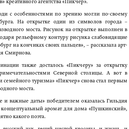
в» креативного агентства «Пикчер».
юди с особенностями по зрению могли по-своему
рбурга. На открытке один из символов города –
азводного моста. Рисунок на открытке выполнен в
годаря рельефному контуру рисунка слабовидящие
рг на кончиках своих пальцев», – рассказала арт-
ия Смирнова.
минации также досталось «Пикчеру» за открытку
примечательностями Северной столицы. А вот в
и семейного туризма» «Пикчер» снова стал первым
одного моста.
е и важные даты» победителем оказалась Гильдия
а концептуальный аромат для дома «Пушкинский»,
тно какого поэта.