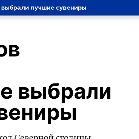
е выбрали лучшие сувениры
ов
е выбрали
увениры
код Северной столицы