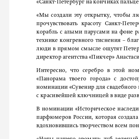
«Санкт-Петербург на кончиках пальце
«Мы создали эту открытку, чтобы л
прочувствовать красоту Санкт-Пете
корабль с алыми парусами на фоне р
технике конгревного тиснения – бла
люди в прямом смысле ощутят Петербу
директор агентства «Пикчер» Анастас
Интересно, что серебро в этой но
«Панорама твоего города» с досто
номинации «Сувенир для свадебного 
с красивейшей ключницей в виде разв
В номинации «Историческое наследи
парфюмеров России, которая создал
вдохновившись творчеством всем поня