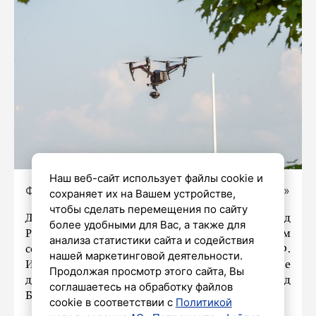
Наш веб-сайт использует файлы cookie и
Фото: Олег Золото / «Петербургский дневник»
сохраняет их на Вашем устройстве,
чтобы сделать перемещения по сайту
Два украинских беспилотника сбили над
более удобными для Вас, а также для
Россией во вторник, 22 октября. Об этом
анализа статистики сайта и содействия
сообщили в Telegram-канале Минобороны РФ.
нашей маркетинговой деятельности.
Известно, что ПВО уничтожили украинские
Продолжая просмотр этого сайта, Вы
дроны и предотвратили попытку теракта над
соглашаетесь на обработку файлов
Белгородской и Курской областями.
cookie в соответствии с
Политикой