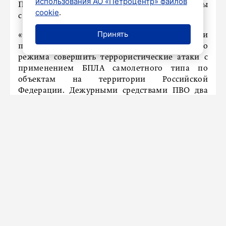
использования АО «Петроцентр» файлов
Попытки совершить атаку были зафиксированы
cookie
.
с разницей в полчаса.
Принять
«С 16:30 до 17:00 по московскому времени
пресечены очередные попытки киевского
режима совершить террористические атаки c
применением БПЛА самолетного типа по
объектам на территории Российской
Федерации. Дежурными средствами ПВО два
украинских беспилотных летательных аппарата
уничтожены над территориями Белгородской и
Курской областей», – говорится в сообщении
военного ведомства.
Ранее «Петербургский дневник» сообщал, что
накануне над Брянской областью сбиты четыре
дрона. Подробнее
читайте здесь.
Новости СМИ2
Показать больше