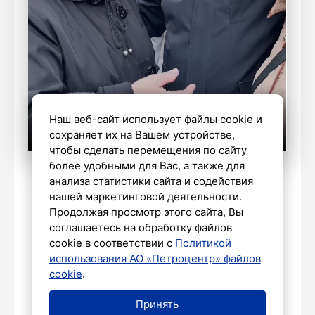
Наш веб-сайт использует файлы cookie и
сохраняет их на Вашем устройстве,
чтобы сделать перемещения по сайту
более удобными для Вас, а также для
телеграм-канал губернатора Петербурга
анализа статистики сайта и содействия
Александра Беглова
нашей маркетинговой деятельности.
Продолжая просмотр этого сайта, Вы
соглашаетесь на обработку файлов
cookie в соответствии с
Политикой
ПРОИСШЕСТВИЯ
использования АО «Петроцентр» файлов
В Петербурге арестована
cookie
.
участница экстремистской
организации «Граждане СССР»*
Принять