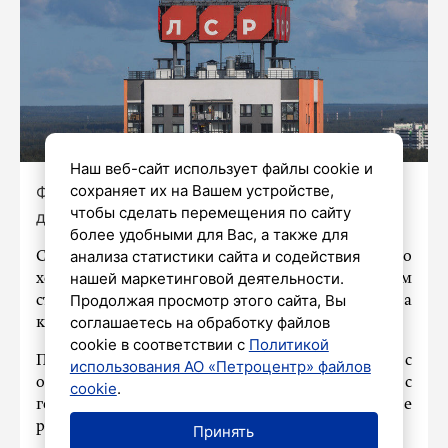
Наш веб-сайт использует файлы cookie и
сохраняет их на Вашем устройстве,
Фото: Роман Пименов / «Петербургский
чтобы сделать перемещения по сайту
дневник»
более удобными для Вас, а также для
анализа статистики сайта и содействия
С начала 2024 года продажи строительного
нашей маркетинговой деятельности.
холдинга ЛСР снизились на 21 процент. Об этом
Продолжая просмотр этого сайта, Вы
стало известно из финансового отчета
соглашаетесь на обработку файлов
компании.
cookie в соответствии с
Политикой
Падение роста доходов может быть связано с
использования АО «Петроцентр» файлов
окончанием льготной программы с
cookie
.
госсподдержкой по ипотеке в июле, а также
ростом первоначального взноса.
Принять