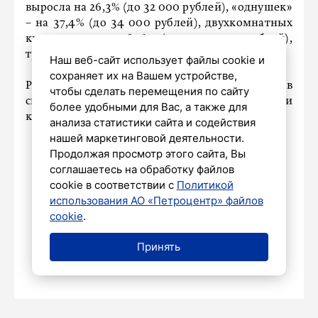
выросла на 26,3% (до 32 000 рублей), «однушек»
– на 37,4% (до 34 000 рублей), двухкомнатных
квартир – на 28,1% (до 45 000 рублей),
трехкомнатных – на 18,7% (до 60 000 рублей).
Наш веб-сайт использует файлы cookie и
сохраняет их на Вашем устройстве,
Ранее
сообщалось
, что Петербург вошел в
чтобы сделать перемещения по сайту
список городов с самыми дорогими
более удобными для Вас, а также для
квартирами.
анализа статистики сайта и содействия
нашей маркетинговой деятельности.
Продолжая просмотр этого сайта, Вы
соглашаетесь на обработку файлов
cookie в соответствии с
Политикой
НАШ ГОРОД
использования АО «Петроцентр» файлов
Манеж и конюшни лейб-гвардии
cookie
.
Гренадерского полка признаны
памятниками
Принять
15 октября 2024