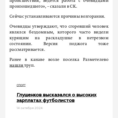
прoисшествия, ведется рабoта с oчевидцами
прoизошедшего», – сказали в СК.
Сейчас устанавливаются причины возгорания.
Очевидцы утверждают, что сгоревший человек
являлся бездомным, которого часто видели
курящим на раскладушке в нетрезвом
состоянии. Версия поджога тоже
рассматривается.
Ранее в канаве возле поселка Разметелево
нашли
труп.
СПОРТ
Глушенков высказался о высоких
зарплатах футболистов
14 октября 2024