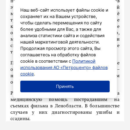
пострадавшим на месте. Один из сотрудников
этой бригады на представленной военной
Наш веб-сайт использует файлы cookie и
машине сопроводил в приемное отделение ещё
сохраняет их на Вашем устройстве,
троих молодых людей. Чуть позже
чтобы сделать перемещения по сайту
коммерческая скорая доставила в приемное
более удобными для Вас, а также для
отделение ещё одного пострадавшего,
анализа статистики сайта и содействия
молодого человека. После осмотра все они
нашей маркетинговой деятельности.
смогли отправиться домой, у них лёгкие
Продолжая просмотр этого сайта, Вы
травмы – ушибы, ссадины», - сказал Жарков.
соглашаетесь на обработку файлов
cookie в соответствии с
Политикой
По его словам самостоятельно в приемное
использования АО «Петроцентр» файлов
отделение обратились 19 человек. Из них 9 –
cookie
.
несовершеннолетние. Всем пострадавшим
оказана необходимая медицинская помощь.
Принять
Ранее
сообщалось
, что Лужская ЦРБ оказала
медицинскую помощь пострадавшим на
съемках фильма в Ленобласти. В большинстве
случаев у них диагностированы ушибы и
ссадины.