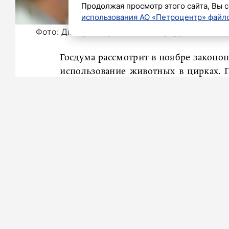
Продолжая просмотр этого сайта, Вы с
использования АО «Петроцентр» файло
Фото: Дмитрий Фуфаев / «Петербургский днев
Госдума рассмотрит в ноябре законоп
использование животных в цирках. 
семьи Виталия Милонова, «любое хо
идиотизмом», передаёт «
Вечерний Са
«Это такая левацкая европейская бол
себя некомфортно. Дальше – пол меня
– Безусловно, важно недопущение из
поддерживаю, чтобы в цирке не было 
По его словам, в цирке всё просто: 
выступать, поэтому дрессировщики л
к «настоящим членам своего творческ