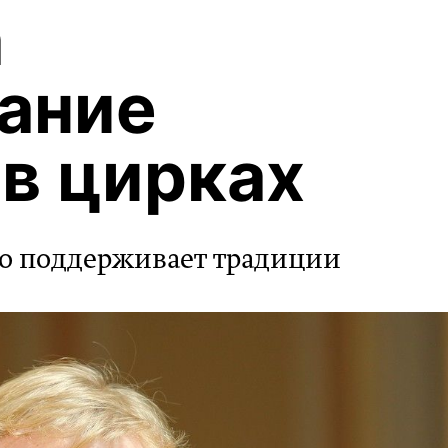
а
ание
в цирках
то поддерживает традиции