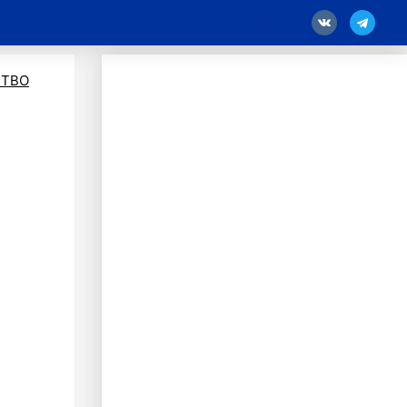
18
ТВО