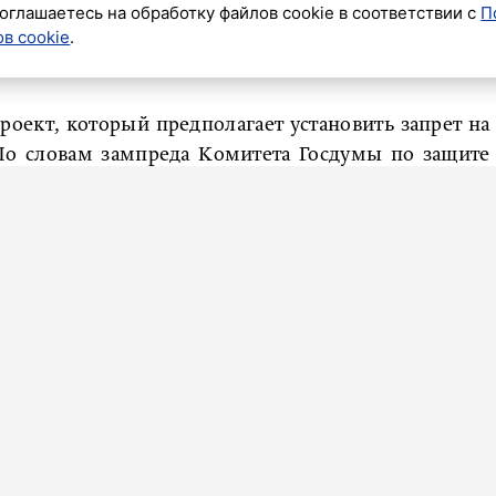
оглашаетесь на обработку файлов cookie в соответствии с
П
в cookie
.
ник»
роект, который предполагает установить запрет на
По словам зампреда Комитета Госдумы по защите
рошее дело, доведённое до абсурда, становится
нкт-Петербург
».
езнь – ах, не мучить зверюшек, ах, они чувствуют
ть разрешим зверям? Это все ерунда, – отметил он.
девательств над животными, за это я выступаю и
издевательств».
животное, которое плохо себя чувствует, не будет
юбят своих животных, относятся к ним просто как
ого коллектива».