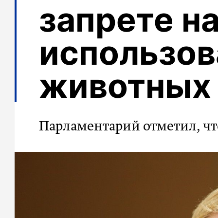
запрете н
использов
животных 
Парламентарий отметил, ч