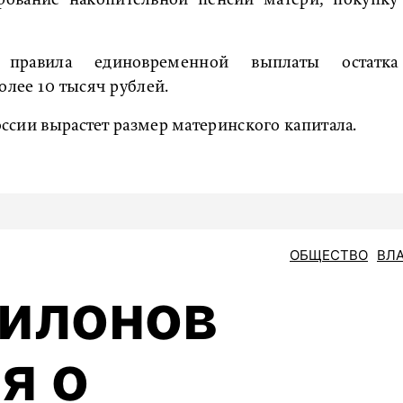
ирование накопительной пенсии матери, покупку
 правила единовременной выплаты остатка
олее 10 тысяч рублей.
России вырастет размер материнского капитала.
ОБЩЕСТВО
ВЛ
илонов
я о