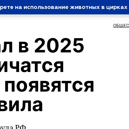
рете на использование животных в цирках
ОБЩЕС
л в 2025
личатся
 появятся
вила
руда РФ