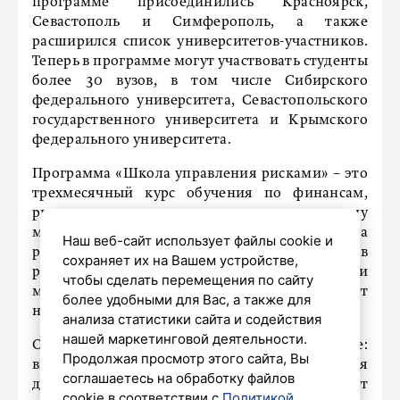
программе присоединились Красноярск,
Севастополь и Симферополь, а также
расширился список университетов-участников.
Теперь в программе могут участвовать студенты
более 30 вузов, в том числе Сибирского
федерального университета, Севастопольского
государственного университета и Крымского
федерального университета.
Программа «Школа управления рисками» – это
трехмесячный курс обучения по финансам,
риск-менеджменту, количественному
моделированию и анализу данных. Она
Наш веб-сайт использует файлы cookie и
разработана для студентов и выпускников
сохраняет их на Вашем устройстве,
региональных вузов с хорошей финансовой и
чтобы сделать перемещения по сайту
математической подготовкой, которые хотят
более удобными для Вас, а также для
начать карьеру в ВТБ.
анализа статистики сайта и содействия
нашей маркетинговой деятельности.
Обучение проходит в смешанном формате:
Продолжая просмотр этого сайта, Вы
видеолекции для самостоятельного изучения
соглашаетесь на обработку файлов
дополняются вебинарами, где студенты могут
cookie в соответствии с
Политикой