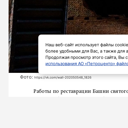
Наш веб-сайт использует файлы cookie
более удобными для Вас, а также для 
Продолжая просмотр этого сайта, Вы с
использования АО «Петроцентр» файло
Фото:
https://vk.com/wall-202050548_1826
Работы по реставрации Башни святог
этом сообщает пресс-служба Комит
Петербурга.
«На данный момент в Башне святог
финальные работы по установке лифта