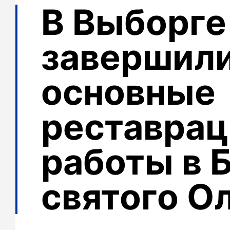
В Выборге
завершил
основные
реставра
работы в 
святого О