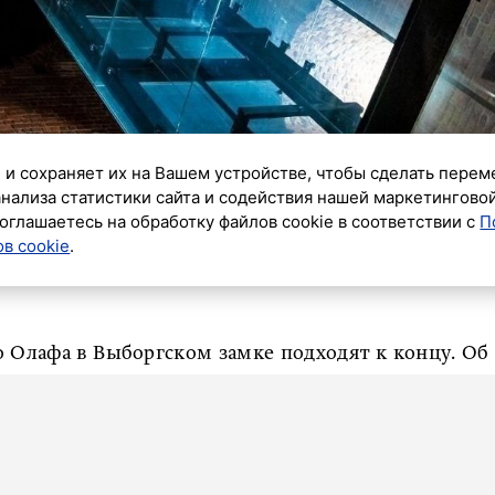
 и сохраняет их на Вашем устройстве, чтобы сделать перем
анализа статистики сайта и содействия нашей маркетингово
оглашаетесь на обработку файлов cookie в соответствии с
П
в cookie
.
о Олафа в Выборгском замке подходят к концу. Об
ета по сохранению культурного наследия Санкт-
о Олафа идет завершение установки освещения,
 – пуско-наладка механизмов, уборка. Также идет