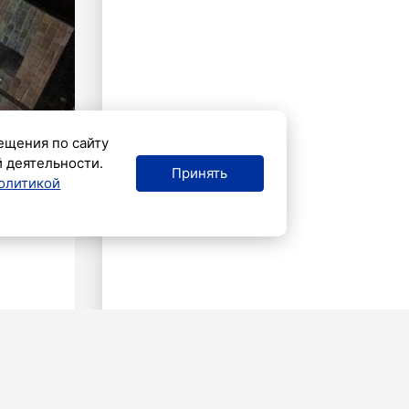
ещения по сайту
й деятельности.
Принять
олитикой