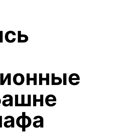
ись
ционные
Башне
лафа