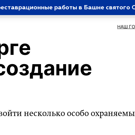
реставрационные работы в Башне святого
НАШ Г
рге
создание
 войти несколько особо охраняемы