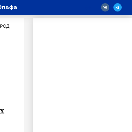
 Олафа
18
ОРОД
х