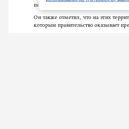
подчеркнул глава Подмосковья.
Он также отметил, что на этих терри
которым правительство оказывает п
«Это всегда очень приятно, потому 
проекты реализовал, дальше расш
благодарности за присутствие руково
По мнению главы области, подобное 
результат.
«Ключевое для нас – обсудить про
должны решаться на законодательном 
сенаторам, которые здесь присутс
расширять наши площадки», – резюми
Ранее «Петербургский дневник»
пи