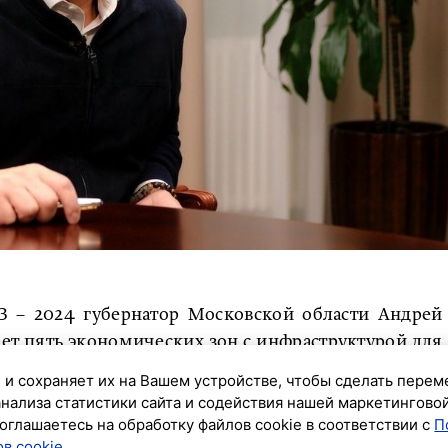
 – 2024 губернатор Московской области Андрей
тает пять экономических зон с инфраструктурой для
телеканал «360.ru».
 и сохраняет их на Вашем устройстве, чтобы сделать перем
анализа статистики сайта и содействия нашей маркетингово
многовато. Но факт в том, что все они заполнены и
оглашаетесь на обработку файлов cookie в соответствии с
П
стараемся еще строить индустриальные парки», –
в cookie
.