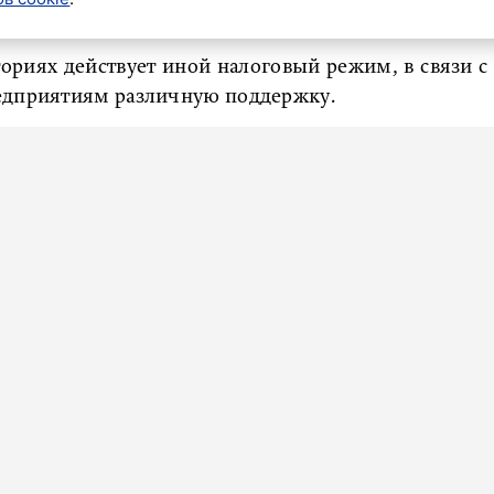
ториях действует иной налоговый режим, в связи с
редприятиям различную поддержку.
что и новые компании приходят, и те, кто первые
иряются», – пояснил Воробьев, добавив слова
дителей ОЭЗ.
партнерство принесет только пользу и нацеленный
блемы, которые власть должна решать, которые
уровне. Я очень благодарен комитету, депутатам,
твуют. И, конечно, мы заинтересованы дальше
ровал политик.
сал
, что экономическая зона Северной столицы