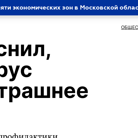
пяти экономических зон в Московской обла
ОБЩЕС
снил,
рус
страшнее
х профилактики