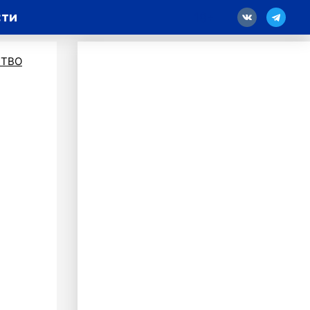
сти
18
ТВО