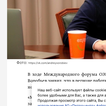
Фото:
https://vk.com/andreyvorobiev
В ходе Международного форума ОЭЗ
Воробьев заявил, что в регионе рабо
новых производств. Об этом рассказал 
Наш веб-сайт использует файлы cookie
более удобными для Вас, а также для 
«Может, кому-то покажется, что это 
Продолжая просмотр этого сайта, Вы с
заполняются нашими партнерами. Мы 
использования АО «Петроцентр» файло