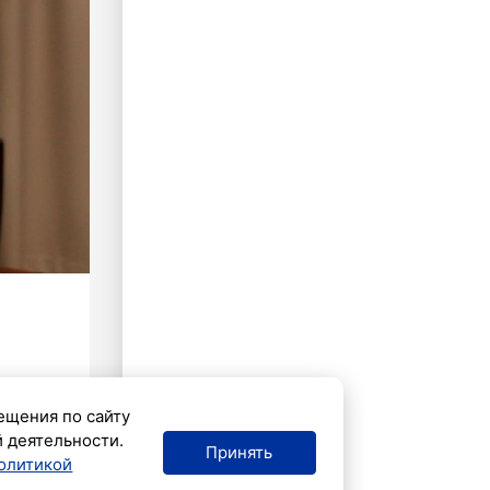
ещения по сайту
й деятельности.
Принять
олитикой