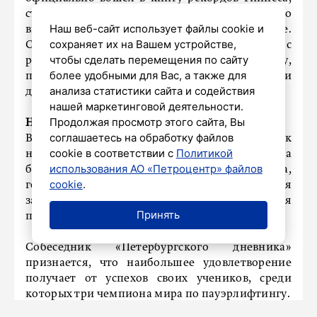
стало точно такое же упражнение, но
Наш веб-сайт использует файлы cookie и
выполненное в положении стоя на фитболе.
сохраняет их на Вашем устройстве,
Среди рекордов Сергея – приседания с
чтобы сделать перемещения по сайту
рюкзаком весом 100, 80 и 60 фунтов за минуту,
более удобными для Вас, а также для
приседания с отягощением с прыжком и
анализа статистики сайта и содействия
другие.
нашей маркетинговой деятельности.
Продолжая просмотр этого сайта, Вы
Новые цели
соглашаетесь на обработку файлов
В настоящий момент Сергей готовится к
cookie в соответствии с
Политикой
новому достижению – подъему штанги на
использования АО «Петроцентр» файлов
бицепс под водой. Для установления рекорда,
cookie
.
говорит спортсмен, необходимо научиться
задерживать дыхание под водой. Верхняя
Принять
планка – шесть минут.
Собеседник «Петербургского дневника»
признается, что наибольшее удовлетворение
получает от успехов своих учеников, среди
которых три чемпиона мира по пауэрлифтингу.