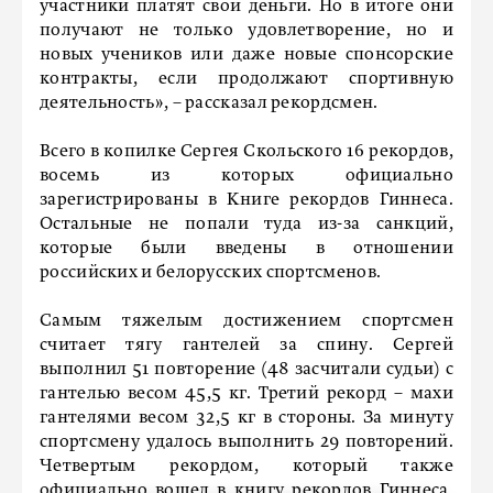
участники платят свои деньги. Но в итоге они
получают не только удовлетворение, но и
новых учеников или даже новые спонсорские
контракты, если продолжают спортивную
деятельность», – рассказал рекордсмен.
Всего в копилке Сергея Скольского 16 рекордов,
восемь из которых официально
зарегистрированы в Книге рекордов Гиннеса.
Остальные не попали туда из-за санкций,
которые были введены в отношении
российских и белорусских спортсменов.
Самым тяжелым достижением спортсмен
считает тягу гантелей за спину. Сергей
выполнил 51 повторение (48 засчитали судьи) с
гантелью весом 45,5 кг. Третий рекорд – махи
гантелями весом 32,5 кг в стороны. За минуту
спортсмену удалось выполнить 29 повторений.
Четвертым рекордом, который также
официально вошел в книгу рекордов Гиннеса,