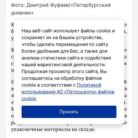
Фото: Дмитрий Фуфаев/«Петербургский
дневник»
Кировский районный суд Петербурга взыскал
Наш веб-сайт использует файлы cookie и
более 5,6 миллиона рублей с мужчины,
сохраняет их на Вашем устройстве,
устроившего пожар в магазине «Светофор».
чтобы сделать перемещения по сайту
Как рассказали в объединенной пресс-службе
более удобными для Вас, а также для
судов Петербурга, ООО «Торгсервис 78» просил
анализа статистики сайта и содействия
суд о возмещении причиненного ущербом
нашей маркетинговой деятельности.
преступления.
Продолжая просмотр этого сайта, Вы
соглашаетесь на обработку файлов
Из приговора мирового судьи следует, что 18
cookie в соответствии с
Политикой
января 2022 года ответчик, находясь в
использования АО «Петроцентр» файлов
помещении приемки товара магазина
cookie
.
«Светофор» в поселке Понтонный, закурил.
Мужчина проявил преступное легкомыслие, не
Принять
обеспечил безопасного обращения с огнем, в
результате чего загорелся картон и иные
упаковочные материалы на складе.