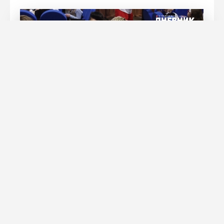
Мазагай Мазагаев, Виталий Арсеньев/
«Петербургский дневник»
Автор книги «Вера в Победу» –
проекта «Петербургского
дневника» – стал дипломантом
литературной премии Гоголя