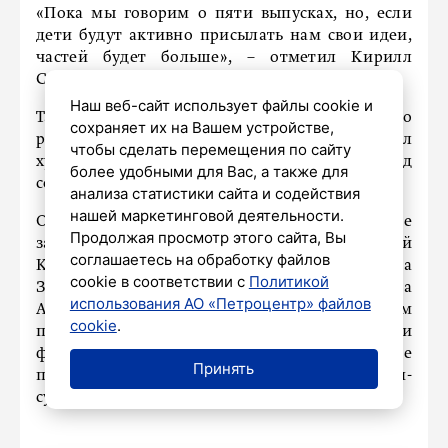
«Пока мы говорим о пяти выпусках, но, если
дети будут активно присылать нам свои идеи,
частей будет больше», – отметил Кирилл
Смирнов.
Наш веб-сайт использует файлы cookie и
Также ребятам провели мастер-класс по
сохраняет их на Вашем устройстве,
рисованию набросков комиксов. Учителем стал
чтобы сделать перемещения по сайту
художник Михаил Васильев, работавший над
более удобными для Вас, а также для
созданием картинок.
анализа статистики сайта и содействия
нашей маркетинговой деятельности.
Однако на комиксе история Славы Самбо не
Продолжая просмотр этого сайта, Вы
закончится. Председатель профильной
соглашаетесь на обработку файлов
Комиссии по вопросам физкультуры и спорта
cookie в соответствии с
Политикой
Законодательного собрания Санкт-Петербурга
использования АО «Петроцентр» файлов
Антон Соловьев рассказал, что в будущем
cookie
.
планируется выпустить мультфильм или
фильм, где главным героем будет уже
Принять
полюбившийся школьникам спортсмен-
супергерой.