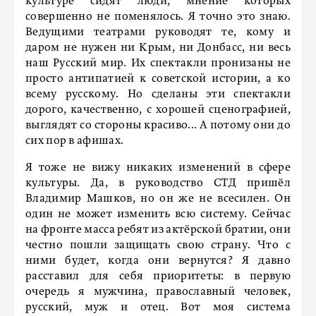
культуре сидят люди, мнение которых
совершенно не поменялось. Я точно это знаю.
Ведущими театрами руководят те, кому и
даром не нужен ни Крым, ни Донбасс, ни весь
наш Русский мир. Их спектакли пронизаны не
просто антипатией к советской истории, а ко
всему русскому. Но сделаны эти спектакли
дорого, качественно, с хорошей сценографией,
выглядят со стороны красиво... А потому они до
сих пор в афишах.
Я тоже не вижу никаких изменений в сфере
культуры. Да, в руководство СТД пришёл
Владимир Машков, но он же не всесилен. Он
один не может изменить всю систему. Сейчас
на фронте масса ребят из актёрской братии, они
честно пошли защищать свою страну. Что с
ними будет, когда они вернутся? Я давно
расставил для себя приоритеты: в первую
очередь я мужчина, православный человек,
русский, муж и отец. Вот моя система