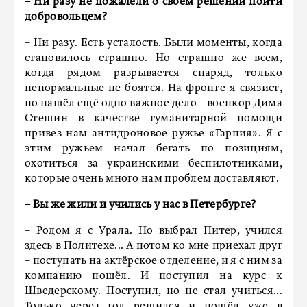
– Ни разу не пожалели о своем решении пойти
добровольцем?
– Ни разу. Есть усталость. Были моменты, когда
становилось страшно. Но страшно же всем,
когда рядом разрывается снаряд, только
ненормальные не боятся. На фронте я связист,
но нашёл ещё одно важное дело – военкор Дима
Стешин в качестве гуманитарной помощи
привез нам антидроновое ружье «Гарпия». Я с
этим ружьем начал бегать по позициям,
охотиться за украинскими беспилотниками,
которые очень много нам проблем доставляют.
– Вы же жили и учились у нас в Петербурге?
– Родом я с Урала. Но выбрал Питер, учился
здесь в Политехе... А потом ко мне приехал друг
– поступать на актёрское отделение, и я с ним за
компанию пошёл. И поступил на курс к
Шведерскому. Поступил, но не стал учиться...
Только через год решился и пошёл уже в