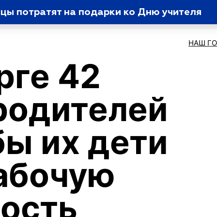
жцы потратят на подарки ко Дню учителя
НАШ Г
рге 42
родителей
бы их дети
абочую
ость