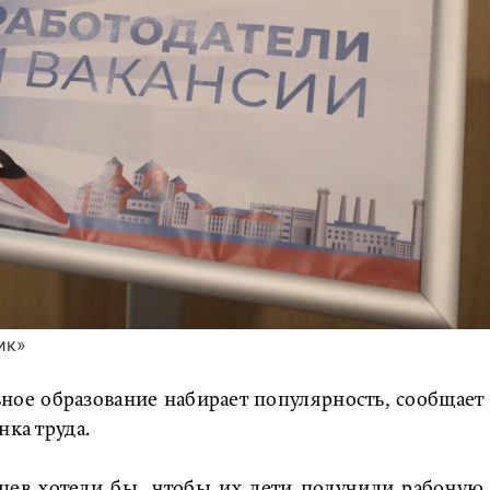
ик»
ное образование набирает популярность, сообщает
нка труда.
цев хотели бы, чтобы их дети получили рабочую