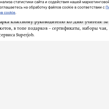
анализа статистики сайта и содействия нашей маркетингово
оглашаетесь на обработку файлов cookie в соответствии с
П
ик»
в cookie
.
дарка классному руководителю ко Дню учителя за
етов, в топе подарков – сертификаты, наборы чая,
ервиса Superjob.
ление классного руководителя в этом году составят
дарка составляла 3300 рублей, а в 2022 году – 3000
у руководителю на День учителя по РФ составляет
ьские комитеты в среднем тратили 3200 рублей). В
ся классным фондам в 4500 рублей, в Санкт-
нбурге – в 3300 рублей.
учителю – традиционный букет цветов (62%),