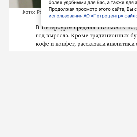
более удобными для Вас, а также для 
Продолжая просмотр этого сайта, Вы с
Фото: Роман Пименов / «Петербургский дневн
использования АО «Петроцентр» файло
В Петербурге средняя стоимость по
год выросла. Кроме традиционных бук
кофе и конфет, рассказали аналитики с
В городе средние расходы на поздрав
3500 рублей. В 2023 году стоимость по
рублей.
Средняя стоимость подарка классном
3900 рублей (в прошлом году родител
Москве подарок учителю обойдет
Петербурге – в 3500 рублей, в Екатери
Самые популярные идеи подарков 