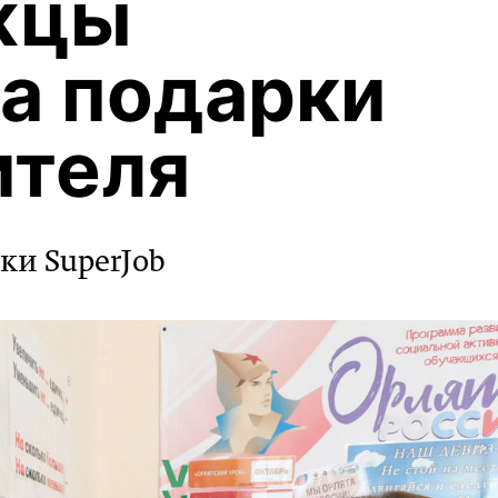
жцы
на подарки
ителя
ки SuperJob