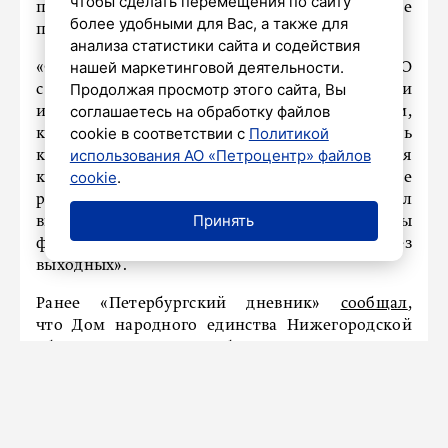
чтобы сделать перемещения по сайту
поступил в колледж при Университете
более удобными для Вас, а также для
промышленных технологий и дизайна.
анализа статистики сайта и содействия
нашей маркетинговой деятельности.
«С этого года фонд закупает для ветеранов СВО
Продолжая просмотр этого сайта, Вы
с инвалидностью кресла высокой проходимости
соглашаетесь на обработку файлов
и шагающие коляски с электроприводом,
cookie в соответствии с
Политикой
которые позволяют значительно повысить
использования АО «Петроцентр» файлов
качество жизни бойцов. Проводится адаптация
cookie
.
квартир ветеранов, получивших тяжелые
ранения в зоне боевых действий, – подытожил
Принять
вице-губернатор. – С 1 июля 2024 года филиалы
фонда «Защитники Отечества» ведут приём без
выходных».
Ранее «Петербургский дневник»
сообщал
,
что Дом народного единства Нижегородской
области передал автомобиль в зону СВО.
Бельский поздравил петербуржцев